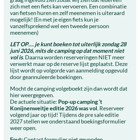
zich met een fiets kan vervoeren. Een combinatie
van fietsen huren en zelf meenemen is uiteraard
mogelijk! (En met je eigen fiets kun je
vanzelfsprekend wel een tweede persoon
meenemen)
LET OP…. je kunt boeken tot uiterlijk zondag 28
juni
2026,
mits de camping op dat moment niet
vol is
. Daarna worden reserveringen NIET meer
verwerkt maar op de reserve lijst geplaatst. Deze
lijst wordt op volgorde van aanmelding opgevuld
door geannuleerde boekingen.
Mocht de camping volgeboekt zijn dan wordt dat
hier weergegeven.
De actuele situatie:
Pop-up camping ’t
Konijnenweitje editie 2026 was vol
. Reserveer
volgend jaar op tijd! Tijdens de pre sale editie
2027 stellen we onderstaand boekingsformulier
weer open.
Fout:
Contact formulier niet gevonden.