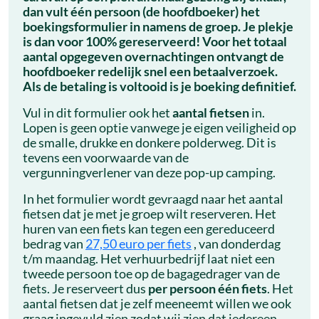
dan vult één persoon (de hoofdboeker) het
boekingsformulier in namens de groep. Je plekje
is dan voor 100% gereserveerd! Voor het totaal
aantal opgegeven overnachtingen ontvangt de
hoofdboeker redelijk snel een betaalverzoek.
Als de betaling is voltooid is je boeking definitief.
Vul in dit formulier ook het
aantal fietsen
in.
Lopen is geen optie vanwege je eigen veiligheid op
de smalle, drukke en donkere polderweg. Dit is
tevens een voorwaarde van de
vergunningverlener van deze pop-up camping.
In het formulier wordt gevraagd naar het aantal
fietsen dat je met je groep wilt reserveren. Het
huren van een fiets kan tegen een gereduceerd
bedrag van
27,50 euro per fiets
, van donderdag
t/m maandag. Het verhuurbedrijf laat niet een
tweede persoon toe op de bagagedrager van de
fiets. Je reserveert dus
per persoon één fiets
. Het
aantal fietsen dat je zelf meeneemt willen we ook
graag ingevuld zien zodat wij zien dat iedereen